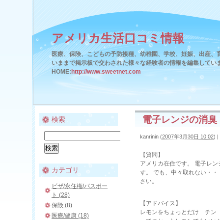
アメリカ生活口コミ情報
医療、保険、こどもの予防接種、幼稚園、学校、妊娠、出産、
いままで掲示板で交わされた様々な経験者の情報を編集してい
HOME:
http://www.sweetnet.com
電子レンジの消臭
検索
kanrinin
(
2007年3月30日 10:02
)
|
【質問】
アメリカ在住です。 電子レン
カテゴリ
す。 でも、中々取れない・・
さい。
ビザ/永住権/パスポー
ト (28)
【アドバイス】
保険 (8)
レモンをちょっとだけ チン
医療/健康 (18)