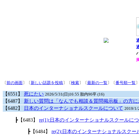
〔
前の画面
〕〔
新しい話題を投稿
〕〔
検索
〕〔
最新の一覧
〕〔
番号順一覧
【6551】
死にたい
2026/5/31(日)16:55 胎内90卒 (16)
【6487】
新しい質問は「なんでも相談＆質問掲示板」の方に
【6482】
日本のインターナショナルスクールについて
2019/1
┣
【6483】
re(1):日本のインターナショナルスクールに
┣
【6484】
re(2):日本のインターナショナルスク