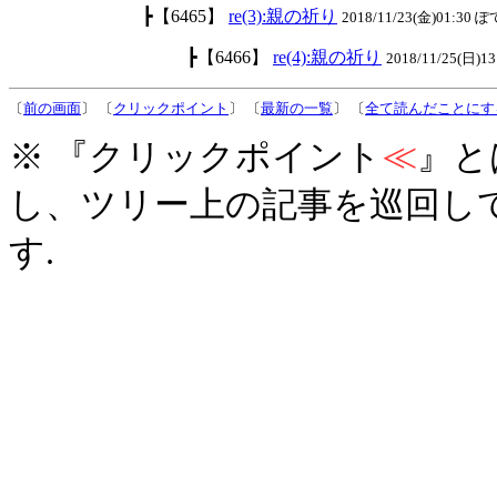
┣【6465】
re(3):親の祈り
2018/11/23(金)01:30 ぽ
┣【6466】
re(4):親の祈り
2018/11/25(日)1
〔
前の画面
〕 〔
クリックポイント
〕 〔
最新の一覧
〕 〔
全て読んだことにす
※ 『クリックポイント
≪
』と
し、ツリー上の記事を巡回し
す.