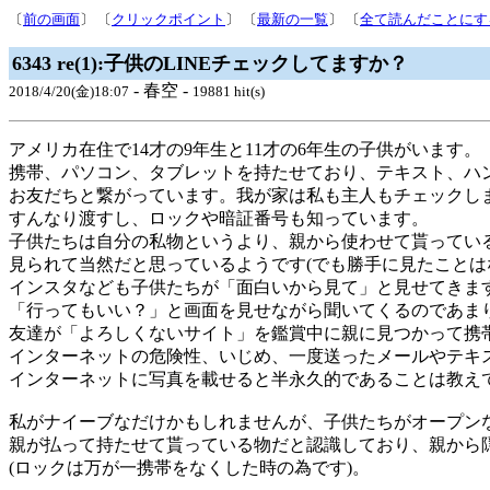
〔
前の画面
〕 〔
クリックポイント
〕 〔
最新の一覧
〕 〔
全て読んだことにす
6343 re(1):子供のLINEチェックしてますか？
- 春空 -
2018/4/20(金)18:07
19881 hit(s)
アメリカ在住で14才の9年生と11才の6年生の子供がいます。
携帯、パソコン、タブレットを持たせており、テキスト、ハ
お友だちと繋がっています。我が家は私も主人もチェックし
すんなり渡すし、ロックや暗証番号も知っています。
子供たちは自分の私物というより、親から使わせて貰ってい
見られて当然だと思っているようです(でも勝手に見たことは
インスタなども子供たちが「面白いから見て」と見せてきま
「行ってもいい？」と画面を見せながら聞いてくるのであま
友達が「よろしくないサイト」を鑑賞中に親に見つかって携
インターネットの危険性、いじめ、一度送ったメールやテキ
インターネットに写真を載せると半永久的であることは教え
私がナイーブなだけかもしれませんが、子供たちがオープン
親が払って持たせて貰っている物だと認識しており、親から
(ロックは万が一携帯をなくした時の為です)。