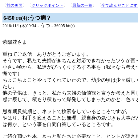
〔
前の画面
〕 〔
クリックポイント
〕 〔
最新の一覧
〕 〔
全て読んだことにす
6450 re(4):うつ病？
- うつ -
2018/11/1(木)09:34
36005 hit(s)
紫陽花さま
重ねてご返信 ありがとうございます。
そうです、私たち夫婦がきちんと対応できなかったツケが回
小さい頃から、私達がびっくりするする事を（我々なら考え
悔です）
ちょこちょことやってくれていたので、幼少の頃は少々厳し
たし。
他の子供は、きっと、私たち夫婦の価値観と言うか考えと同
感に察して、積もり積もって爆発してしまったのかと、色々
思春期反抗期と、ネットで検索をしているところですが。
やはり、相手を変えることは無理。親自身の気づきも大事だ
は何か、という事を自問自答しているところです。
ご紹介頂いた本、きっと私たちに必要なこと、ヒントが隠さ