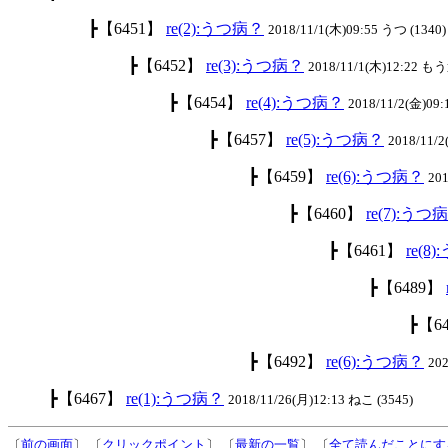
┣【6451】
re(2):うつ病？
2018/11/1(木)09:55 うつ (1340)
┣【6452】
re(3):うつ病？
2018/11/1(木)12:22 も
┣【6454】
re(4):うつ病？
2018/11/2(金)09:
┣【6457】
re(5):うつ病？
2018/11/
┣【6459】
re(6):うつ病？
201
┣【6460】
re(7):うつ
┣【6461】
re(8
┣【6489】
┣【6
┣【6492】
re(6):うつ病？
20
┣【6467】
re(1):うつ病？
2018/11/26(月)12:13 ねこ (3545)
〔
前の画面
〕 〔
クリックポイント
〕 〔
最新の一覧
〕 〔
全て読んだことにす