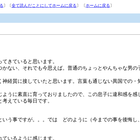
る
〕〔
全て読んだことにしてホームに戻る
〕 〔
ホームに戻る
〕
ってきていると思います。
つかない、それでも今思えば。普通のちょっとやんちゃな男の
く神経質に接していたと思います。言葉も通じない異国での・
じように素直に育っておりましたので、この息子に違和感を感
と考えている毎日です。
という事ですが。。。では どのように（今までの事を後悔し
れているように感じます。