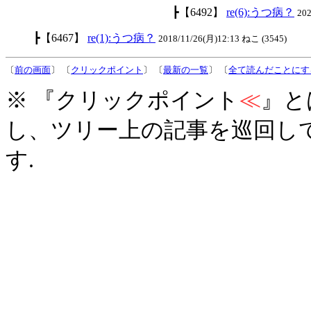
┣【6492】
re(6):うつ病？
20
┣【6467】
re(1):うつ病？
2018/11/26(月)12:13 ねこ (3545)
〔
前の画面
〕 〔
クリックポイント
〕 〔
最新の一覧
〕 〔
全て読んだことにす
※ 『クリックポイント
≪
』と
し、ツリー上の記事を巡回し
す.