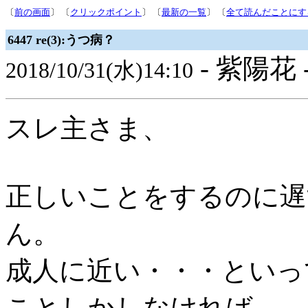
〔
前の画面
〕 〔
クリックポイント
〕 〔
最新の一覧
〕 〔
全て読んだことにす
6447 re(3):うつ病？
- 紫陽花 
2018/10/31(水)14:10
スレ主さま、
正しいことをするのに遅
ん。
成人に近い・・・といっ
ことしかしなければ