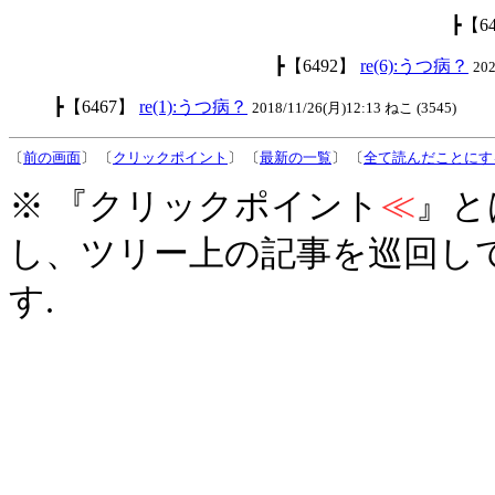
┣【6
┣【6492】
re(6):うつ病？
20
┣【6467】
re(1):うつ病？
2018/11/26(月)12:13 ねこ (3545)
〔
前の画面
〕 〔
クリックポイント
〕 〔
最新の一覧
〕 〔
全て読んだことにす
※ 『クリックポイント
≪
』と
し、ツリー上の記事を巡回し
す.