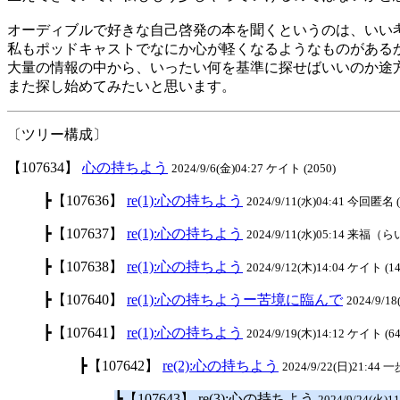
オーディブルで好きな自己啓発の本を聞くというのは、いい
私もポッドキャストでなにか心が軽くなるようなものがある
大量の情報の中から、いったい何を基準に探せばいいのか途
また探し始めてみたいと思います。
〔ツリー構成〕
【107634】
心の持ちよう
2024/9/6(金)04:27 ケイト (2050)
┣【107636】
re(1):心の持ちよう
2024/9/11(水)04:41 今回匿名 (
┣【107637】
re(1):心の持ちよう
2024/9/11(水)05:14 来福（ら
┣【107638】
re(1):心の持ちよう
2024/9/12(木)14:04 ケイト (1
┣【107640】
re(1):心の持ちようー苦境に臨んで
2024/9/18
┣【107641】
re(1):心の持ちよう
2024/9/19(木)14:12 ケイト (64
┣【107642】
re(2):心の持ちよう
2024/9/22(日)21:44 
┣【107643】 re(3):心の持ちよう
2024/9/24(火)1