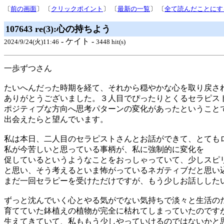
〔
前の画面
〕 〔
クリックポイント
〕 〔
最新の一覧
〕 〔
全て読んだことにす
107643 re(3):心の持ちよう
- ケイト -
2024/9/24(火)11:46
3448 hit(s)
一歩ずつさん
たいへんだった時期を経て、それから穏やかな心を取り戻さ
ありがとうございました。３人目でぴったりとくるセラピス
ポジティブな方向へ思考パターンの変化があったということ
出会えたらと望んでいます。
私は本日、二人目のセラピストさんとお話ができて、とても
私が今苦しいと思っている事柄が、私に強制的に変化を
促しているというようなことをおっしゃっていて、少しスピ
と思い、そう考えるといま怖がっているネガティブだと思い
まだ一回セラピーを受けただけですが、もう少しお話しした
ずっと沈んでいく心とやる気がでない気持ちで淡々と生活の
育てていた鉢植えの植物が完全に枯れてしまっていたのです
生えてきていて、私ももう少しやっていけるのではないかと