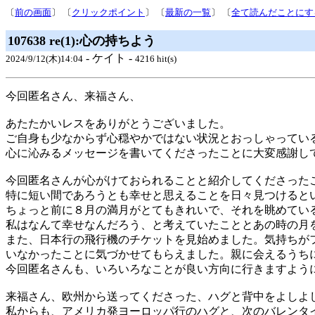
〔
前の画面
〕 〔
クリックポイント
〕 〔
最新の一覧
〕 〔
全て読んだことにす
107638 re(1):心の持ちよう
- ケイト -
2024/9/12(木)14:04
4216 hit(s)
今回匿名さん、来福さん、
あたたかいレスをありがとうございました。
ご自身も少なからず心穏やかではない状況とおっしゃってい
心に沁みるメッセージを書いてくださったことに大変感謝し
今回匿名さんが心がけておられることと紹介してくださった
特に短い間であろうとも幸せと思えることを日々見つけると
ちょっと前に８月の満月がとてもきれいで、それを眺めてい
私はなんて幸せなんだろう、と考えていたこととあの時の月
また、日本行の飛行機のチケットを見始めました。気持ちが
いなかったことに気づかせてもらえました。親に会えるうち
今回匿名さんも、いろいろなことが良い方向に行きますよう
来福さん、欧州から送ってくださった、ハグと背中をよしよ
私からも、アメリカ発ヨーロッパ行のハグと、次のバレンタ