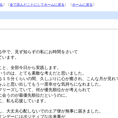
る
〕〔
全て読んだことにしてホームに戻る
〕 〔
ホームに戻る
〕
る中で、見ず知らずの私にお時間をさいて
ています。
こと、全部今日から実践します。
いうのは、とても素敵な考えだと思いました。
る１５分くらいの間、久しぶりに心が癒され、こんな月が見れ
をふと思い出してもう一度幸せな気持ちになれました。
フリーズしていて、何が優先順位かが考えられて
に会うのが最優先順位だというのに。
に、私も応援しています。
し、大丈夫心配しないでのエア便が無事に届きました。
インデーにはポジティブな出来事が