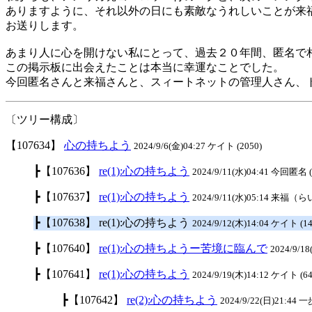
ありますように、それ以外の日にも素敵なうれしいことが来
お送りします。
あまり人に心を開けない私にとって、過去２０年間、匿名で
この掲示板に出会えたことは本当に幸運なことでした。
今回匿名さんと来福さんと、スィートネットの管理人さん、
〔ツリー構成〕
【107634】
心の持ちよう
2024/9/6(金)04:27 ケイト (2050)
┣【107636】
re(1):心の持ちよう
2024/9/11(水)04:41 今回匿名 (
┣【107637】
re(1):心の持ちよう
2024/9/11(水)05:14 来福（ら
┣【107638】 re(1):心の持ちよう
2024/9/12(木)14:04 ケイト (1
┣【107640】
re(1):心の持ちようー苦境に臨んで
2024/9/18
┣【107641】
re(1):心の持ちよう
2024/9/19(木)14:12 ケイト (64
┣【107642】
re(2):心の持ちよう
2024/9/22(日)21:44 