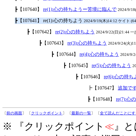
┣【107640】
re(1):心の持ちようー苦境に臨んで
2024/9/18
┣【107641】 re(1):心の持ちよう
2024/9/19(木)14:12 ケイト (64
┣【107642】
re(2):心の持ちよう
2024/9/22(日)21:44 
┣【107643】
re(3):心の持ちよう
2024/9/24(火)1
┣【107644】
re(4):心の持ちよう
2024/9/
┣【107645】
re(5):心の持ちよう
2
┣【107646】
re(6):心の持
┣【107647】
追加で
┣【107648】
re(7):
〔
前の画面
〕 〔
クリックポイント
〕 〔
最新の一覧
〕 〔
全て読んだことにす
※ 『クリックポイント
≪
』と