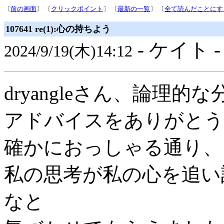
〔
前の画面
〕 〔
クリックポイント
〕 〔
最新の一覧
〕 〔
全て読んだことにす
107641 re(1):心の持ちよう
- ケイト 
2024/9/19(木)14:12
dryangleさん、論理的
アドバイスをありがとう
確かにおっしゃる通り、
私の思考が私の心を追い
なと