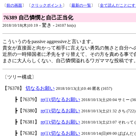
〔
前の画面
〕 〔
クリックポイント
〕 〔
最新の一覧
〕 〔
全て読んだことにす
76389 自己憐憫と自己正当化
- 驚き -
2018/10/18(木)10:19
24107 hit(s)
こういうのをpassive aggressiveと言います。
貴女が直接面と向かって相手に言えない勇気の無さと自分へ
近所の一時帰国者に矛先をすり替えて、その方を責める事で
まさに大人らしくない、自己憐憫溢れるワガママな投稿です
〔ツリー構成〕
【76378】
切なるお願い
2018/10/13(土)10:46 匿名 (1657)
┣【76379】
re(1):切なるお願い
2018/10/13(土)20:04 サミー (36
┣【76380】
re(1):切なるお願い
2018/10/13(土)21:32 さち (722)
┣【76381】
re(1):切なるお願い
2018/10/13(土)23:07 それって (
┣【76382】
re(1):切なるお願い
2018/10/14(日)09:00 ぱぱんだ (