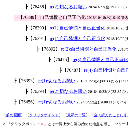
┣【76458】
re(2):切なるお願い
2024/3/22(金)19:02
┣【76389】 自己憐憫と自己正当化
2018/10/18(木)10:19 驚き
┣【76390】
re(1):自己憐憫と自己正当化
2018/10/20(
┣【76391】
re(1):自己憐憫と自己正当化
2018/10/20(
┣【76392】
re(2):自己憐憫と自己正当化
2018/
┣【76475】
re(3):自己憐憫と自己正当化
┣【76487】
re(4):自己憐憫と自
┣【76393】
re(1):切なるお願い
2018/10/23(火)09:33 たろ (1717
┣【76394】
re(2):切なるお願い
2018/10/23(火)23:35
┣【76456】
re(1):切なるお願い
2024/3/22(金)19:00 ロンリバイス
〔
前の画面
〕 〔
クリックポイント
〕 〔
最新の一覧
〕 〔
全て読んだことにす
※ 『クリックポイント
≪
』とは一覧上から読み始めた地点を指し、ツリー