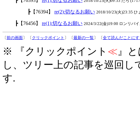
┣【76393】
re(1):切なるお願い
2018/10/23(火)09:33 たろ (1717
┣【76394】
re(2):切なるお願い
2018/10/23(火)23:35
┣【76456】
re(1):切なるお願い
2024/3/22(金)19:00 ロンリバイス
〔
前の画面
〕 〔
クリックポイント
〕 〔
最新の一覧
〕 〔
全て読んだことにす
※ 『クリックポイント
≪
』と
し、ツリー上の記事を巡回し
す.