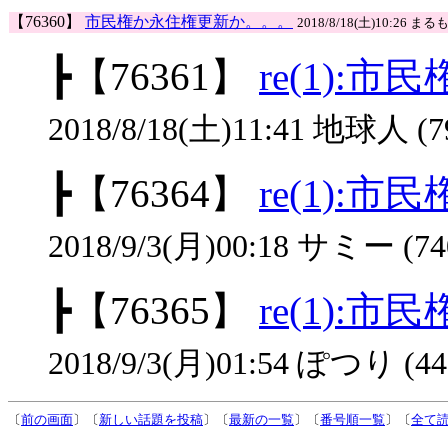
【76360】
市民権か永住権更新か。。。
2018/8/18(土)10:26 まるも
┣
【76361】
re(1):
2018/8/18(土)11:41 地球人 (7
┣
【76364】
re(1):
2018/9/3(月)00:18 サミー (74
┣
【76365】
re(1):
2018/9/3(月)01:54 ぽつり (44
〔
前の画面
〕〔
新しい話題を投稿
〕〔
最新の一覧
〕〔
番号順一覧
〕〔
全て