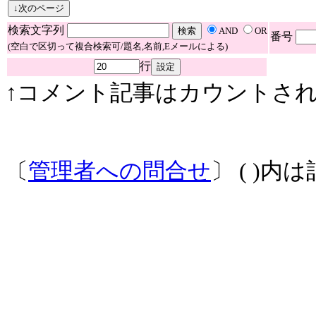
検索文字列
AND
OR
番号
(空白で区切って複合検索可/題名,名前,Eメールによる)
行
↑コメント記事はカウントされ
〔
管理者への問合せ
〕 ( )内