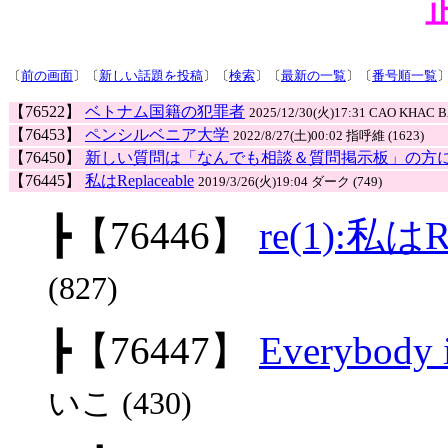
〔
前の画面
〕〔
新しい話題を投稿
〕〔
検索
〕〔
最新の一覧
〕〔
番号順一覧
【76522】
ベトナム国籍の犯罪者
2025/12/30(火)17:31 CAO KHAC BA
【76453】
ペンシルベニア大学
2022/8/27(土)00:02 指呼維 (1623)
【76450】
新しい質問は「なんでも相談＆質問掲示板」の方
【76445】
私はReplaceable
2019/3/26(火)19:04 ダーク (749)
┣
【76446】
re(1):私はRe
(827)
┣
【76447】
Everybody i
いこ (430)