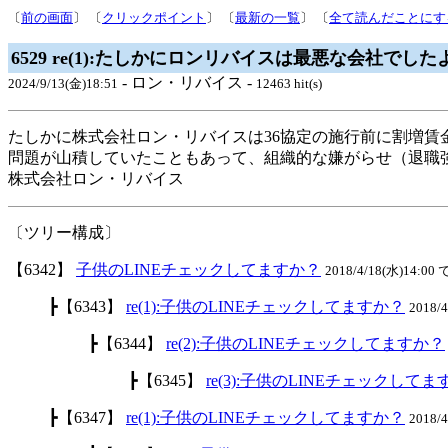
〔
前の画面
〕 〔
クリックポイント
〕 〔
最新の一覧
〕 〔
全て読んだことにす
6529 re(1):たしかにロンリバイスは最悪な会社でした
- ロン・リバイス -
2024/9/13(金)18:51
12463 hit(s)
たしかに株式会社ロン・リバイスは36協定の施行前に割増賃
問題が山積していたこともあって、組織的な嫌がらせ（退職
株式会社ロン・リバイス
〔ツリー構成〕
【6342】
子供のLINEチェックしてますか？
2018/4/18(水)14:00 
┣【6343】
re(1):子供のLINEチェックしてますか？
2018/
┣【6344】
re(2):子供のLINEチェックしてますか？
┣【6345】
re(3):子供のLINEチェックして
┣【6347】
re(1):子供のLINEチェックしてますか？
2018/