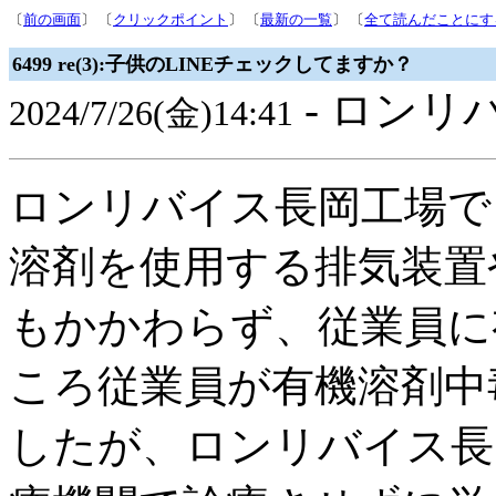
〔
前の画面
〕 〔
クリックポイント
〕 〔
最新の一覧
〕 〔
全て読んだことにす
6499 re(3):子供のLINEチェックしてますか？
- ロンリ
2024/7/26(金)14:41
ロンリバイス長岡工場で
溶剤を使用する排気装置
もかかわらず、従業員に
ころ従業員が有機溶剤中
したが、ロンリバイス長