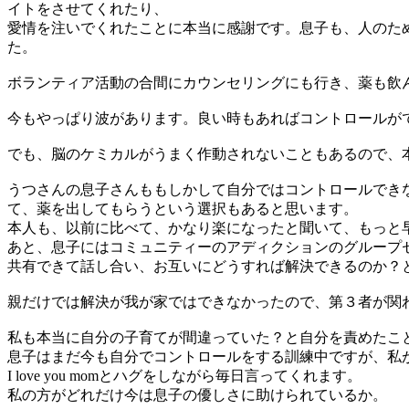
イトをさせてくれたり、
愛情を注いでくれたことに本当に感謝です。息子も、人のた
た。
ボランティア活動の合間にカウンセリングにも行き、薬も飲
今もやっぱり波があります。良い時もあればコントロールが
でも、脳のケミカルがうまく作動されないこともあるので、
うつさんの息子さんももしかして自分ではコントロールできな
て、薬を出してもらうという選択もあると思います。
本人も、以前に比べて、かなり楽になったと聞いて、もっと
あと、息子にはコミュニティーのアディクションのグループ
共有できて話し合い、お互いにどうすれば解決できるのか？
親だけでは解決が我が家ではできなかったので、第３者が関
私も本当に自分の子育てが間違っていた？と自分を責めたこ
息子はまだ今も自分でコントロールをする訓練中ですが、私
I love you momとハグをしながら毎日言ってくれます。
私の方がどれだけ今は息子の優しさに助けられているか。