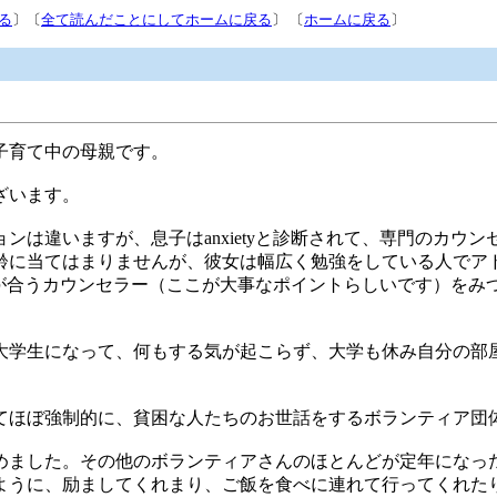
る
〕〔
全て読んだことにしてホームに戻る
〕 〔
ホームに戻る
〕
子育て中の母親です。
ざいます。
は違いますが、息子はanxietyと診断されて、専門のカウ
齢に当てはまりませんが、彼女は幅広く勉強をしている人でア
人と気が合うカウンセラー（ここが大事なポイントらしいです）を
大学生になって、何もする気が起こらず、大学も休み自分の部
てほぼ強制的に、貧困な人たちのお世話をするボランティア団
めました。その他のボランティアさんのほとんどが定年になっ
ように、励ましてくれまり、ご飯を食べに連れて行ってくれた