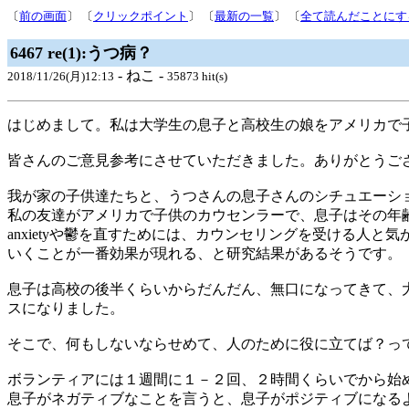
〔
前の画面
〕 〔
クリックポイント
〕 〔
最新の一覧
〕 〔
全て読んだことにす
6467 re(1):うつ病？
- ねこ -
2018/11/26(月)12:13
35873 hit(s)
はじめまして。私は大学生の息子と高校生の娘をアメリカで
皆さんのご意見参考にさせていただきました。ありがとうご
我が家の子供達たちと、うつさんの息子さんのシチュエーション
私の友達がアメリカで子供のカウセンラーで、息子はその年
anxietyや鬱を直すためには、カウンセリングを受ける
いくことが一番効果が現れる、と研究結果があるそうです。
息子は高校の後半くらいからだんだん、無口になってきて、
スになりました。
そこで、何もしないならせめて、人のために役に立てば？っ
ボランティアには１週間に１－２回、２時間くらいでから始
息子がネガティブなことを言うと、息子がポジティブになる