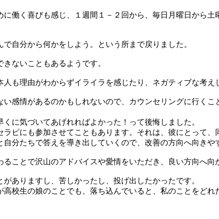
めに働く喜びも感じ、１週間１－２回から、毎日月曜日から土
んで自分から何かをしよう。という所まで戻りました。
できないこともあるようです。
本人も理由がわからずイライラを感じたり、ネガティブな考え
い感情があるのかもしれないので、カウンセリングに行くこと、病
早くに気づいてあげれればよかった！って後悔しました。
セラピにも参加させてこともあります。それは、彼にとって、
と自分たちで答えを導き出していくので、改善の方向へ向きや
わることで沢山のアドバイスや愛情をいただき、良い方向へ向
とがありますし、苦しかったし、投げ出したかったです。
が高校生の娘のことでも、落ち込んでいると、私のことをどれ