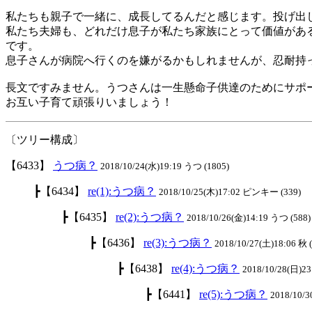
私たちも親子で一緒に、成長してるんだと感じます。投げ出
私たち夫婦も、どれだけ息子が私たち家族にとって価値があ
です。
息子さんが病院へ行くのを嫌がるかもしれませんが、忍耐持
長文ですみません。うつさんは一生懸命子供達のためにサポ
お互い子育て頑張りいましょう！
〔ツリー構成〕
【6433】
うつ病？
2018/10/24(水)19:19 うつ (1805)
┣【6434】
re(1):うつ病？
2018/10/25(木)17:02 ピンキー (339)
┣【6435】
re(2):うつ病？
2018/10/26(金)14:19 うつ (588)
┣【6436】
re(3):うつ病？
2018/10/27(土)18:06 秋 
┣【6438】
re(4):うつ病？
2018/10/28(日)23
┣【6441】
re(5):うつ病？
2018/10/3