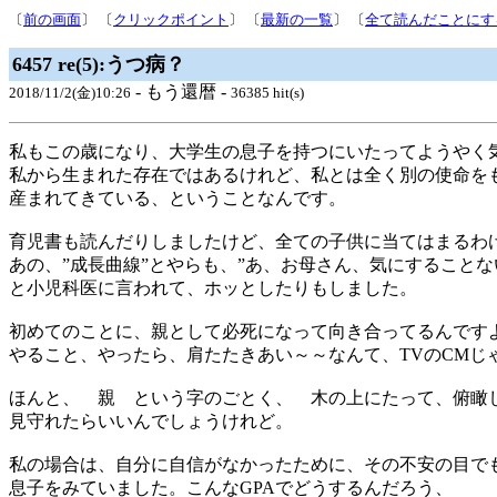
〔
前の画面
〕 〔
クリックポイント
〕 〔
最新の一覧
〕 〔
全て読んだことにす
6457 re(5):うつ病？
- もう還暦 -
2018/11/2(金)10:26
36385 hit(s)
私もこの歳になり、大学生の息子を持つにいたってようやく
私から生まれた存在ではあるけれど、私とは全く別の使命を
産まれてきている、ということなんです。
育児書も読んだりしましたけど、全ての子供に当てはまるわ
あの、”成長曲線”とやらも、”あ、お母さん、気にすることな
と小児科医に言われて、ホッとしたりもしました。
初めてのことに、親として必死になって向き合ってるんです
やること、やったら、肩たたきあい～～なんて、TVのCMじ
ほんと、 親 という字のごとく、 木の上にたって、俯瞰
見守れたらいいんでしょうけれど。
私の場合は、自分に自信がなかったために、その不安の目で
息子をみていました。こんなGPAでどうするんだろう、