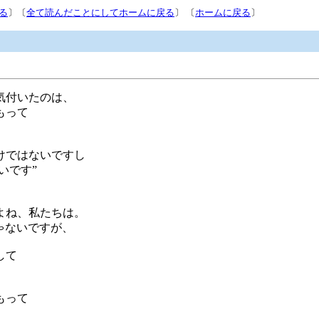
る
〕〔
全て読んだことにしてホームに戻る
〕 〔
ホームに戻る
〕
気付いたのは、
もって
けではないですし
いです”
よね、私たちは。
ゃないですが、
して
もって