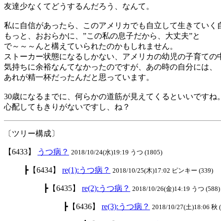
友達少なくてどうするんだろう、なんて。
私に自信があったら、このアメリカでも自立して生きていく
もっと、おおらかに、”この私の息子だから、大丈夫”と
で～～～んと構えていられたのかもしれません。
ストーカー状態になるしかない、アメリカの幼児の子育ての
気持ちに余裕なんてなかったのですが、あの時の自分には、
あれが精一杯だったんだと思っています。
30歳になるまでに、何らかの道筋が見えてくるといいですね
心配してもきりがないですし、ね？
〔ツリー構成〕
【6433】
うつ病？
2018/10/24(水)19:19 うつ (1805)
┣【6434】
re(1):うつ病？
2018/10/25(木)17:02 ピンキー (339)
┣【6435】
re(2):うつ病？
2018/10/26(金)14:19 うつ (588)
┣【6436】
re(3):うつ病？
2018/10/27(土)18:06 秋 