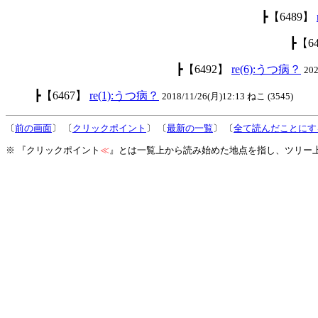
┣【6489】
┣【6
┣【6492】
re(6):うつ病？
20
┣【6467】
re(1):うつ病？
2018/11/26(月)12:13 ねこ (3545)
〔
前の画面
〕 〔
クリックポイント
〕 〔
最新の一覧
〕 〔
全て読んだことにす
※ 『クリックポイント
≪
』とは一覧上から読み始めた地点を指し、ツリー