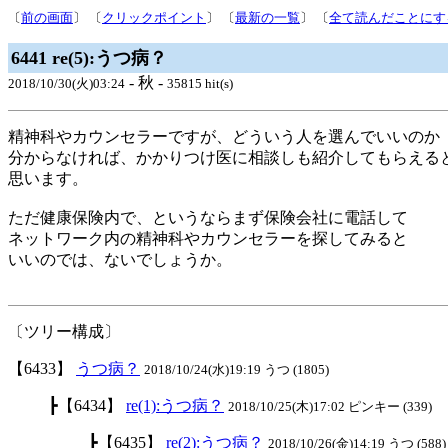
〔
前の画面
〕 〔
クリックポイント
〕 〔
最新の一覧
〕 〔
全て読んだことにす
6441 re(5):うつ病？
- 秋 -
2018/10/30(火)03:24
35815 hit(s)
精神科やカウンセラーですが、どういう人を選んでいいのか
分からなければ、かかりつけ医に相談しも紹介してもらえる
思います。
ただ健康保険内で、というならまず保険会社に電話して
ネットワーク内の精神科やカウンセラーを探してみると
いいのでは、ないでしょうか。
〔ツリー構成〕
【6433】
うつ病？
2018/10/24(水)19:19 うつ (1805)
┣【6434】
re(1):うつ病？
2018/10/25(木)17:02 ピンキー (339)
┣【6435】
re(2):うつ病？
2018/10/26(金)14:19 うつ (588)