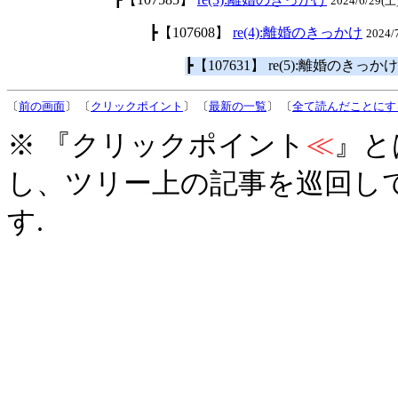
2024/6/29(土
┣【107608】
re(4):離婚のきっかけ
2024
┣【107631】 re(5):離婚のきっか
〔
前の画面
〕 〔
クリックポイント
〕 〔
最新の一覧
〕 〔
全て読んだことにす
※ 『クリックポイント
≪
』と
し、ツリー上の記事を巡回し
す.