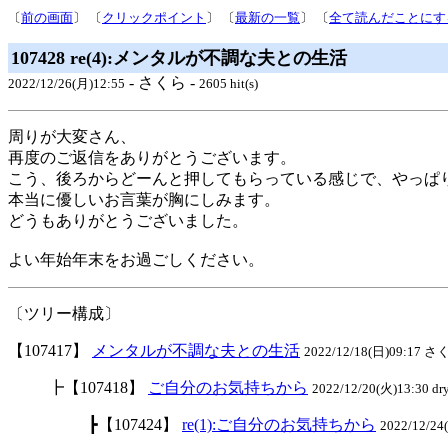
〔
前の画面
〕 〔
クリックポイント
〕 〔
最新の一覧
〕 〔
全て読んだことにす
107428 re(4):メンタルが不調な夫との生活
- さくら -
2022/12/26(月)12:55
2605 hit(s)
周りが大変さん、
再度のご返信をありがとうございます。
こう、後ろからどーんと押してもらっている感じで、やっぱ
本当に優しいお言葉が胸にしみます。
どうもありがとうございました。
よい年始年末をお過ごしください。
〔ツリー構成〕
【107417】
メンタルが不調な夫との生活
2022/12/18(日)09:17 さく
┣【107418】
ご自分のお気持ちから
2022/12/20(火)13:30 dry
┣【107424】
re(1):ご自分のお気持ちから
2022/12/2