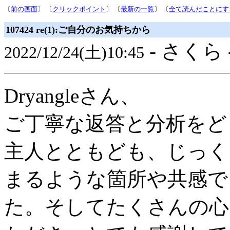
〔
前の画面
〕 〔
クリックポイント
〕 〔
最新の一覧
〕 〔
全て読んだことにす
107424 re(1):ご自分のお気持ちから
- さくら 
2022/12/24(土)10:45
Dryangleさん、
ご丁寧な返答と分析をど
主人とともども、じっく
まるような箇所や共感で
た。そしてたくさんの心