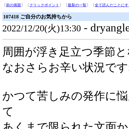
〔
前の画面
〕 〔
クリックポイント
〕 〔
最新の一覧
〕 〔
全て読んだことにす
107418 ご自分のお気持ちから
- dryangl
2022/12/20(火)13:30
周囲が浮き足立つ季節と
なおさらお辛い状況です
かつて苦しみの発作に悩
て
あくまで限られた文面か