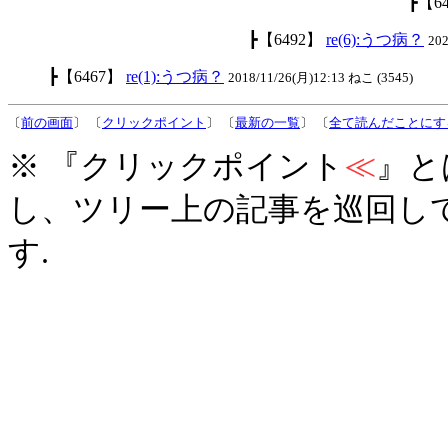
┣【6
┣【6492】
re(6):うつ病？
20
┣【6467】
re(1):うつ病？
2018/11/26(月)12:13 ねこ (3545)
〔
前の画面
〕 〔
クリックポイント
〕 〔
最新の一覧
〕 〔
全て読んだことにす
※ 『クリックポイント
≪
』と
し、ツリー上の記事を巡回し
す.