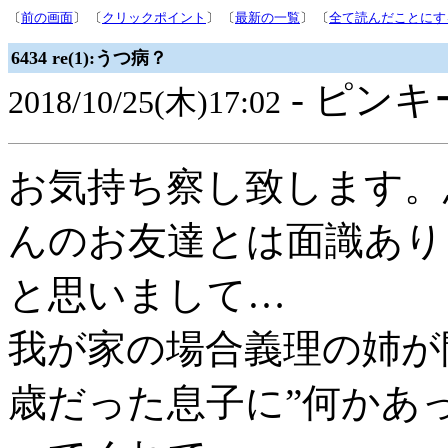
〔
前の画面
〕 〔
クリックポイント
〕 〔
最新の一覧
〕 〔
全て読んだことにす
6434 re(1):うつ病？
- ピンキ
2018/10/25(木)17:02
お気持ち察し致します。
んのお友達とは面識あり
と思いまして…
我が家の場合義理の姉が
歳だった息子に”何かあ