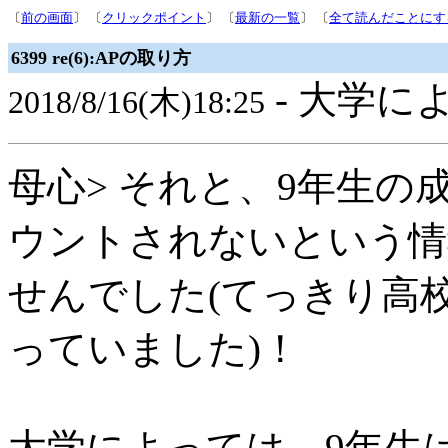
〔
前の画面
〕 〔
クリックポイント
〕 〔
最新の一覧
〕 〔
全て読んだことにす
6399 re(6):APの取り方
- 大学によ
2018/8/16(木)18:25
母心> それと、9年生の
ウントされないという情
せんでした(てっきり高
っていました)！
大学によっては、9年生