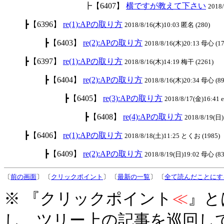
┣【6407】
横ですが教えて下さい
2018
┣【6396】
re(1):APの取り方
2018/8/16(木)10:03 匿名 (280)
┣【6403】
re(2):APの取り方
2018/8/16(木)20:13 母心 (17
┣【6397】
re(1):APの取り方
2018/8/16(木)14:19 梅干 (2261)
┣【6404】
re(2):APの取り方
2018/8/16(木)20:34 母心 (89
┣【6405】
re(3):APの取り方
2018/8/17(金)16:41 el
┣【6408】
re(4):APの取り方
2018/8/19(日)
┣【6406】
re(1):APの取り方
2018/8/18(土)11:25 とくお (1985)
┣【6409】
re(2):APの取り方
2018/8/19(日)19:02 母心 (83
〔
前の画面
〕 〔
クリックポイント
〕 〔
最新の一覧
〕 〔
全て読んだことにす
※ 『クリックポイント
≪
』と
し、ツリー上の記事を巡回し