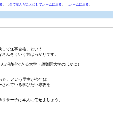
る
〕〔
全て読んだことにしてホームに戻る
〕 〔
ホームに戻る
〕
映して無事合格、という
なさんそういう方ばっかりです。
お子さんが納得できる大学（超難関大学のほかに）
かった、という学生が今年は
ーされている学びたい専攻を
学リサーチは本人に任せましょう。
。