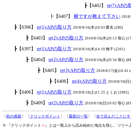
┣【6402】
re(7):AP
┣【6407】
横ですが教えて下さい
2018
┣【6396】
re(1):APの取り方
2018/8/16(木)10:03 匿名 (280)
┣【6403】
re(2):APの取り方
2018/8/16(木)20:13 母心 (17
┣【6397】
re(1):APの取り方
2018/8/16(木)14:19 梅干 (2261)
┣【6404】
re(2):APの取り方
2018/8/16(木)20:34 母心 (89
┣【6405】
re(3):APの取り方
2018/8/17(金)16:41 el
┣【6408】
re(4):APの取り方
2018/8/19(日)
┣【6406】
re(1):APの取り方
2018/8/18(土)11:25 とくお (1985)
┣【6409】
re(2):APの取り方
2018/8/19(日)19:02 母心 (83
〔
前の画面
〕 〔
クリックポイント
〕 〔
最新の一覧
〕 〔
全て読んだことにす
※ 『クリックポイント
≪
』とは一覧上から読み始めた地点を指し、ツリー