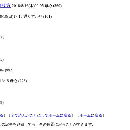
の取り方
2018/8/16(木)20:05 母心 (360)
/8/19(日)17:15 通りすがり (101)
7)
5)
le (992)
18:15 母心 (775)
9)
る
〕〔
全て読んだことにしてホームに戻る
〕 〔
ホームに戻る
〕
上の記事を巡回しても、その位置に戻ることができます.