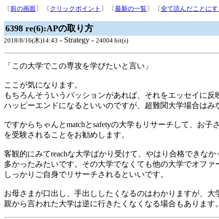
〔
前の画面
〕 〔
クリックポイント
〕 〔
最新の一覧
〕 〔
全て読んだことにす
6398 re(6):APの取り方
- Strategy -
2018/8/16(木)14:43
24004 hit(s)
「この大学でこの専攻を学びたいと言い」
ここが気になります。
もちろんそういうパッションがあれば、それをエッセイに反
ハッピーエンドになるといいのですが、超難関大学場合はみ
ですからちゃんとmatchとsafetyの大学もリサーチして、
を受験されることをお勧めします。
客観的にみてreachな大学ばかり受けて、やはり合格できな
多かったみたいです。その大学でなくても他の大学でオファ
しっかりご自身でリサーチされるといいです。
お母さまが口出し、手出ししたくなるのはわかりますが、大
親から言われた大学は逆に行きたくなくなる場合もあります