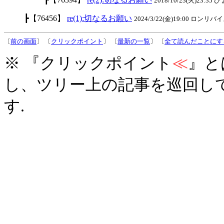
2018/10/23(火)23:35
┣【76456】
re(1):切なるお願い
2024/3/22(金)19:00 ロンリバイス
〔
前の画面
〕 〔
クリックポイント
〕 〔
最新の一覧
〕 〔
全て読んだことにす
※ 『クリックポイント
≪
』と
し、ツリー上の記事を巡回し
す.