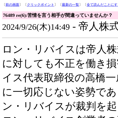
〔
前の画面
〕 〔
クリックポイント
〕 〔
最新の一覧
〕 〔
全て読んだことにす
76489 re(6):苦情を言う相手が間違っていませんか？
- 帝人株式
2024/9/26(木)14:49
ロン・リバイスは帝人株
に対しても不正を働き損
イス代表取締役の高橋一
に一切応じない姿勢であ
ン・リバイスが裁判を起