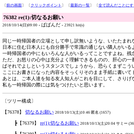
〔
前の画面
〕 〔
クリックポイント
〕 〔
最新の一覧
〕 〔
全て読んだことにす
76382 re(1):切なるお願い
- ぱぱんだ -
2018/10/14(日)09:00
23921 hit(s)
同じ一時帰国者の立場として申し訳無いような、いたたまれ
日本に住む日本人にも自分勝手で常識の通じない隣人がいる
一時帰国者の中にもいろんな人がいるってことですよね。残
ただ、お怒りの心中は充分よく理解できるものの、肝心の一
ばそれでよしというスタンスでしょうから、恐らくまずこう
ここにお書きになった内容をそっくりそのまま手紙に書いて
あとは、ご本人達を知る友人知人がこれを目にして、さりげ
私も一時帰国の際には気をつけたいと思います。
〔ツリー構成〕
【76378】
切なるお願い
2018/10/13(土)10:46 匿名 (1657)
┣【76379】
re(1):切なるお願い
2018/10/13(土)20:04 サミー (36