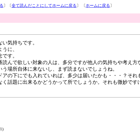
る
〕〔
全て読んだことにしてホームに戻る
〕 〔
ホームに戻る
〕
ない気持ちです。
ように、
念です。
番読んで欲しい対象の人は、多分ですが他人の気持ちや考え方
いう場所自体に来ないし、まず読まないでしょうね。
ドアの下にでも入れていれば、多少は届いたかも・・・？それ
なく話題に出来るかどうかって所でしょうか。それも微妙です
1)