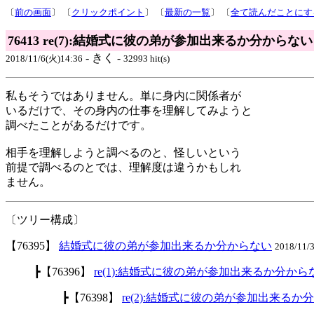
〔
前の画面
〕 〔
クリックポイント
〕 〔
最新の一覧
〕 〔
全て読んだことにす
76413 re(7):結婚式に彼の弟が参加出来るか分からない
- きく -
2018/11/6(火)14:36
32993 hit(s)
私もそうではありません。単に身内に関係者が
いるだけで、その身内の仕事を理解してみようと
調べたことがあるだけです。
相手を理解しようと調べるのと、怪しいという
前提で調べるのとでは、理解度は違うかもしれ
ません。
〔ツリー構成〕
【76395】
結婚式に彼の弟が参加出来るか分からない
2018/11/
┣【76396】
re(1):結婚式に彼の弟が参加出来るか分から
┣【76398】
re(2):結婚式に彼の弟が参加出来るか