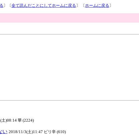
る
〕〔
全て読んだことにしてホームに戻る
〕 〔
ホームに戻る
〕
3(土)08:14 華 (2224)
ない
2018/11/3(土)11:47 ピリ辛 (610)