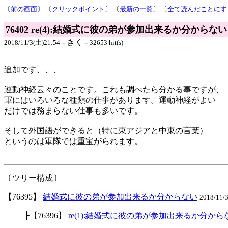
〔
前の画面
〕 〔
クリックポイント
〕 〔
最新の一覧
〕 〔
全て読んだことにす
76402 re(4):結婚式に彼の弟が参加出来るか分からない
- きく -
2018/11/3(土)21:54
32653 hit(s)
追加です、、、
運動神経云々のことです。これも調べたら分かる事ですが、
軍にはいろいろな種類の仕事があります。運動神経がよい
だけでは務まらない仕事も多いです。
そして外国語ができると（特に東アジアと中東の言葉）
というのは軍隊では重宝がられます。
〔ツリー構成〕
【76395】
結婚式に彼の弟が参加出来るか分からない
2018/11/
┣【76396】
re(1):結婚式に彼の弟が参加出来るか分から