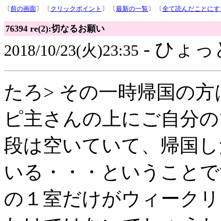
〔
前の画面
〕 〔
クリックポイント
〕 〔
最新の一覧
〕 〔
全て読んだことにす
76394 re(2):切なるお願い
- ひょっ
2018/10/23(火)23:35
たろ> その一時帰国の方
ピ主さんの上にご自分の
段は空いていて、帰国し
いる・・・ということで
の１室だけがウィークリ