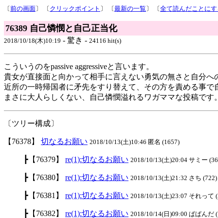
〔
前の画面
〕 〔
クリックポイント
〕 〔
最新の一覧
〕 〔
全て読んだことにす
76389 自己憐憫と自己正当化
- 驚き -
2018/10/18(木)10:19
24116 hit(s)
こういうのをpassive aggressiveと言います。
貴女が直接面と向かって相手に言えない勇気の無さと自分へ
近所の一時帰国者に矛先をすり替えて、その方を責める事で
まさに大人らしくない、自己憐憫溢れるワガママな投稿です
〔ツリー構成〕
【76378】
切なるお願い
2018/10/13(土)10:46 匿名 (1657)
┣【76379】
re(1):切なるお願い
2018/10/13(土)20:04 サミー (36
┣【76380】
re(1):切なるお願い
2018/10/13(土)21:32 さち (722)
┣【76381】
re(1):切なるお願い
2018/10/13(土)23:07 それって (
┣【76382】
re(1):切なるお願い
2018/10/14(日)09:00 ぱぱんだ (