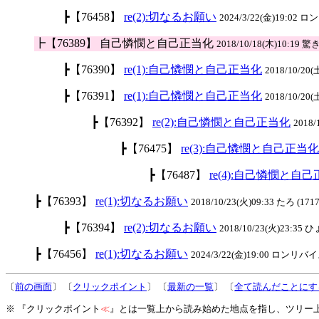
┣【76458】
re(2):切なるお願い
2024/3/22(金)19:02
┣【76389】 自己憐憫と自己正当化
2018/10/18(木)10:19 驚き
┣【76390】
re(1):自己憐憫と自己正当化
2018/10/20(
┣【76391】
re(1):自己憐憫と自己正当化
2018/10/20(
┣【76392】
re(2):自己憐憫と自己正当化
2018/
┣【76475】
re(3):自己憐憫と自己正当化
┣【76487】
re(4):自己憐憫と自
┣【76393】
re(1):切なるお願い
2018/10/23(火)09:33 たろ (1717
┣【76394】
re(2):切なるお願い
2018/10/23(火)23:35
┣【76456】
re(1):切なるお願い
2024/3/22(金)19:00 ロンリバイス
〔
前の画面
〕 〔
クリックポイント
〕 〔
最新の一覧
〕 〔
全て読んだことにす
※ 『クリックポイント
≪
』とは一覧上から読み始めた地点を指し、ツリー