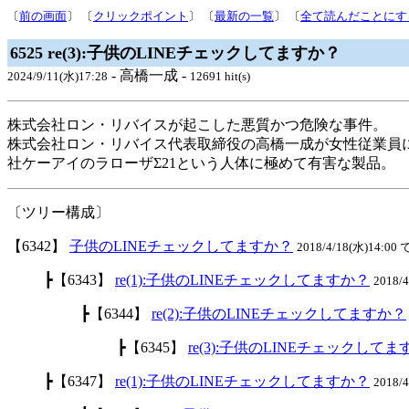
〔
前の画面
〕 〔
クリックポイント
〕 〔
最新の一覧
〕 〔
全て読んだことにす
6525 re(3):子供のLINEチェックしてますか？
- 高橋一成 -
2024/9/11(水)17:28
12691 hit(s)
株式会社ロン・リバイスが起こした悪質かつ危険な事件。
株式会社ロン・リバイス代表取締役の高橋一成が女性従業員
社ケーアイのラローザΣ21という人体に極めて有害な製品。
〔ツリー構成〕
【6342】
子供のLINEチェックしてますか？
2018/4/18(水)14:00 
┣【6343】
re(1):子供のLINEチェックしてますか？
2018/
┣【6344】
re(2):子供のLINEチェックしてますか？
┣【6345】
re(3):子供のLINEチェックして
┣【6347】
re(1):子供のLINEチェックしてますか？
2018/