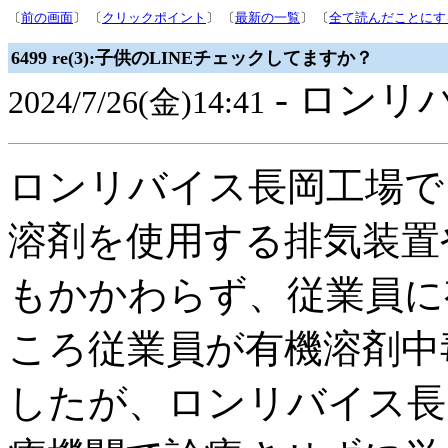
〔
前の画面
〕 〔
クリックポイント
〕 〔
最新の一覧
〕 〔
全て読んだことにす
6499 re(3):子供のLINEチェックしてますか？
- ロンリ
2024/7/26(金)14:41
ロンリバイス長岡工場で
溶剤を使用する排気装置
もかかわらず、従業員に
ころ従業員が有機溶剤中
したが、ロンリバイス長