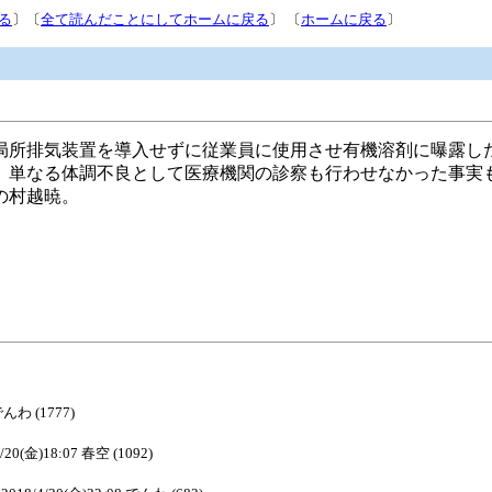
る
〕〔
全て読んだことにしてホームに戻る
〕 〔
ホームに戻る
〕
局所排気装置を導入せずに従業員に使用させ有機溶剤に曝露し
、単なる体調不良として医療機関の診察も行わせなかった事実
の村越暁。
でんわ (1777)
4/20(金)18:07 春空 (1092)