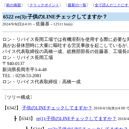
〔
前の画面
〕 〔
クリックポイント
〕 〔
最新の一覧
〕 〔
全て読んだことにす
6522 re(3):子供のLINEチェックしてますか？
- 佐藤基 -
2024/9/8(日)14:01
12511 hit(s)
ロン・リバイス長岡工場では有機溶剤を使用する際に必要な
員がお昼休憩時に大量に嘔吐する労災事故を起こしているが
バイス代表取締役の高橋一成、総務部部長の佐藤基、工場長
ロン・リバイス長岡工場
〒940-0137
新潟県長岡市平3-4-48
TEL：0258-53-2081
ロン・リバイス代表取締役：高橋一成
〔ツリー構成〕
【6342】
子供のLINEチェックしてますか？
2018/4/18(水)14:00 
┣【6343】
re(1):子供のLINEチェックしてますか？
2018/