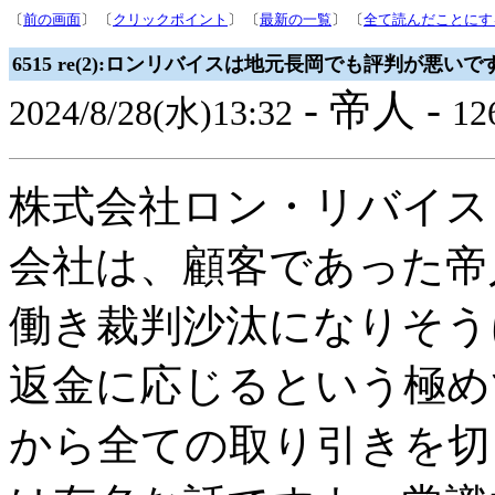
〔
前の画面
〕 〔
クリックポイント
〕 〔
最新の一覧
〕 〔
全て読んだことにす
6515 re(2):ロンリバイスは地元長岡でも評判が悪いで
- 帝人 -
2024/8/28(水)13:32
126
株式会社ロン・リバイス
会社は、顧客であった帝
働き裁判沙汰になりそう
返金に応じるという極め
から全ての取り引きを切