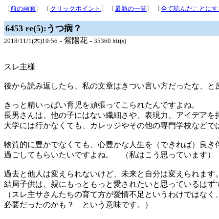
〔
前の画面
〕 〔
クリックポイント
〕 〔
最新の一覧
〕 〔
全て読んだことにす
6453 re(5):うつ病？
- 紫陽花 -
2018/11/1(木)19:56
35360 hit(s)
スレ主様
後から読み返したら、私の文章はきつい言い方だったな、と
きっと精いっぱい育児を頑張ってこられたんですよね。
長男さんは、他の子にはない繊細さや、表現力、アイデアを
大学には行かなくても、カレッジやその他の専門学校などで
物質的に豊かでなくても、心豊かな人生を（できれば）良き
過ごしてもらいたいですよね。 （私はこう思っています）
過去と他人は変えられないけど、未来と自分は変えられます
結局子供は、親にもっともっと愛されたいと思っているはず
（スレ主サさんたちの育て方が愛情不足というわけではなく
必要だったのかも？ という意味です。）