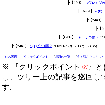
┣【6460】
re(7):うつ
┣【6461】
re(8
┣【6489】
┣【6
┣【6492】
re(6):うつ病？
20
┣【6467】
re(1):うつ病？
2018/11/26(月)12:13 ねこ (3545)
〔
前の画面
〕 〔
クリックポイント
〕 〔
最新の一覧
〕 〔
全て読んだことにす
※ 『クリックポイント
≪
』と
し、ツリー上の記事を巡回し
す.