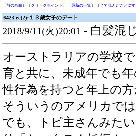
〔
前の画面
〕 〔
クリックポイント
〕 〔
最新の一覧
〕 〔
全て読んだことにす
6423 re(2):１３歳女子のデート
- 白髪混じ
2018/9/11(火)20:01
オーストラリアの学校で
育と共に、未成年でも年
性行為を持つと年上の方
そういうのアメリカでは
でも、トピ主さんみたい