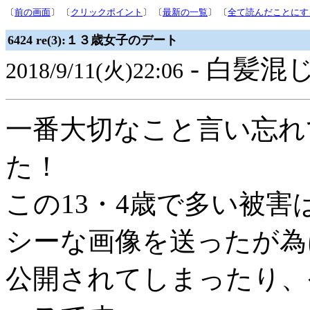
〔
前の画面
〕 〔
クリックポイント
〕 〔
最新の一覧
〕 〔
全て読んだことにす
6424 re(3):１３歳女子のデート
- 白髪混じ
2018/9/11(火)22:06
一番大切なこと言い忘れ
た！
この13・4歳で多い被
シーな画像を送ったが為
公開されてしまったり、