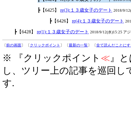
┣【6425】
re(3):１３歳女子のデート
2018/9/12
┣【6426】
re(4):１３歳女子のデート
20
┣【6428】
re(1):１３歳女子のデート
2018/9/12(水)15:25 ア
〔
前の画面
〕 〔
クリックポイント
〕 〔
最新の一覧
〕 〔
全て読んだことにす
※ 『クリックポイント
≪
』と
し、ツリー上の記事を巡回し
す.