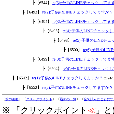
┣【6544】
re(3):子供のLINEチェックして
┣【6493】
re(2):子供のLINEチェックしてますか？
┣【6494】
re(3):子供のLINEチェックして
┣【6495】
re(4):子供のLINEチェッ
┣【6498】
re(5):子供のLINE
┣【6500】
re(6):子供のL
┣【6499】
re(3):子供のLINEチェックして
┣【6504】
re(4):子供のLINEチェッ
┣【6542】
re(1):子供のLINEチェックしてますか？
2024/
┣【6552】
re(2):子供のLINEチェックしてますか？
〔
前の画面
〕 〔
クリックポイント
〕 〔
最新の一覧
〕 〔
全て読んだことにす
※ 『クリックポイント
≪
』と