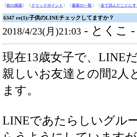
〔
前の画面
〕 〔
クリックポイント
〕 〔
最新の一覧
〕 〔
全て読んだことにす
6347 re(1):子供のLINEチェックしてますか？
- とくこ 
2018/4/23(月)21:03
現在13歳女子で、LINE
親しいお友達との間2人
ます。
LINEであたらしいグ
らうようにしていますが