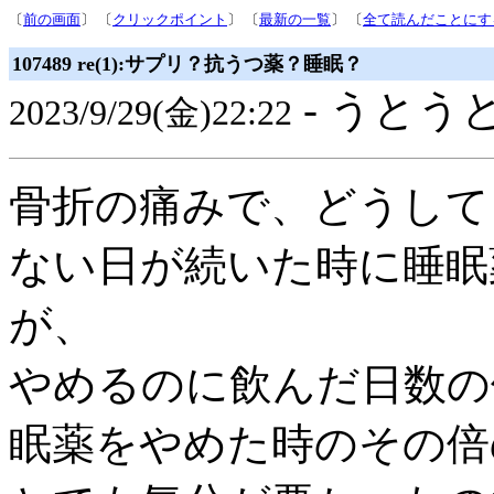
〔
前の画面
〕 〔
クリックポイント
〕 〔
最新の一覧
〕 〔
全て読んだことにす
107489 re(1):サプリ？抗うつ薬？睡眠？
- うとうと
2023/9/29(金)22:22
骨折の痛みで、どうして
ない日が続いた時に睡眠
が、
やめるのに飲んだ日数の
眠薬をやめた時のその倍