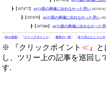
┣【107477】
re(1):親の葬儀に出れなかった思い
2023/6/3
┣【107479】
re(2):親の葬儀に出れなかった思い
20
┣【107588】
re(3):親の葬儀に出れなかった
〔
前の画面
〕 〔
クリックポイント
〕 〔
最新の一覧
〕 〔
全て読んだことにす
※ 『クリックポイント
≪
』と
し、ツリー上の記事を巡回し
す.