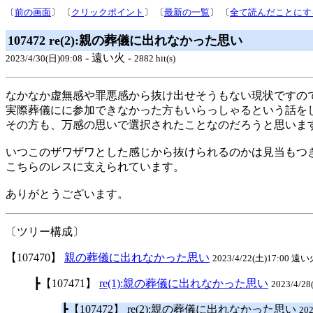
〔
前の画面
〕 〔
クリックポイント
〕 〔
最新の一覧
〕 〔
全て読んだことにす
107472 re(2):親の葬儀に出れなかった思い
- 遠い火 -
2023/4/30(日)09:08
2882 hit(s)
なかなか虚無感や罪悪感から抜け出せそうもない現状ですの
実際葬儀にに参加できなかった方もいらっしゃるという話を
その方も、万感の思いで選択されたことなのだろうと思いま
いつこのザワザワとした感じから抜けられるのかは見当もつ
こちらのレスに支えられています。
ありがとうございます。
〔ツリー構成〕
【107470】
親の葬儀に出れなかった思い
2023/4/22(土)17:00 遠い火
┣【107471】
re(1):親の葬儀に出れなかった思い
2023/4/2
┣【107472】 re(2):親の葬儀に出れなかった思い
20