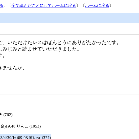
る
〕〔
全て読んだことにしてホームに戻る
〕 〔
ホームに戻る
〕
で、いただけたレスはほんとうにありがたかったです。
しみじみと読ませていただきました。
す。
きませんが、
 (762)
8(金)19:48 りんこ (1053)
23/4/30(日)09:08 遠い火 (377)