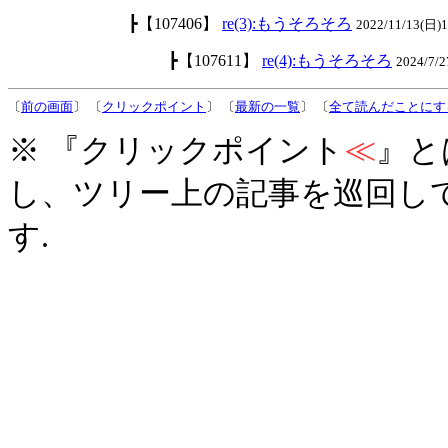
┣【107406】
re(3):もうそろそろ
2022/11/13(日)
┣【107611】
re(4):もうそろそろ
2024/7
〔
前の画面
〕 〔
クリックポイント
〕 〔
最新の一覧
〕 〔
全て読んだことにす
※ 『クリックポイント
≪
』と
し、ツリー上の記事を巡回し
す.