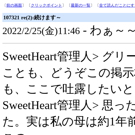
〔
前の画面
〕 〔
クリックポイント
〕 〔
最新の一覧
〕 〔
全て読んだことにす
107321 re(2):続けます～
- わぁ～～
2022/2/25(金)11:46
SweetHeart管理人> グ
ことも、どうぞこの掲示
も、ここで吐露したいと
SweetHeart管理人>
た。実は私の母は約1年