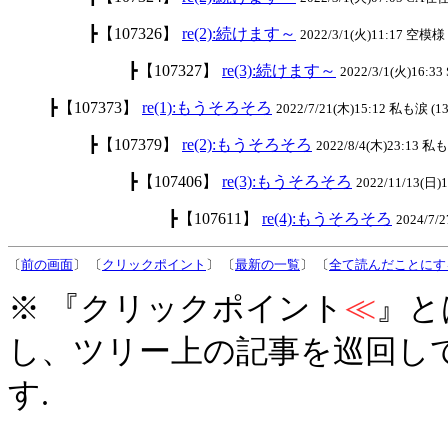
┣【107326】
re(2):続けます～
2022/3/1(火)11:17 空模様 
┣【107327】
re(3):続けます～
2022/3/1(火)16:33
┣【107373】
re(1):もうそろそろ
2022/7/21(木)15:12 私も涙 (13
┣【107379】
re(2):もうそろそろ
2022/8/4(木)23:13 私
┣【107406】
re(3):もうそろそろ
2022/11/13(日)
┣【107611】
re(4):もうそろそろ
2024/7
〔
前の画面
〕 〔
クリックポイント
〕 〔
最新の一覧
〕 〔
全て読んだことにす
※ 『クリックポイント
≪
』と
し、ツリー上の記事を巡回し
す.