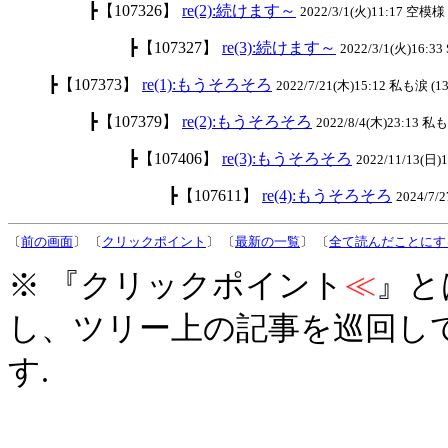
┣【107326】
re(2):続けます～
2022/3/1(火)11:17 空模様 
┣【107327】
re(3):続けます～
2022/3/1(火)16:33
┣【107373】
re(1):もうそろそろ
2022/7/21(木)15:12 私も涙 (13
┣【107379】
re(2):もうそろそろ
2022/8/4(木)23:13 私
┣【107406】
re(3):もうそろそろ
2022/11/13(日)
┣【107611】
re(4):もうそろそろ
2024/7
〔
前の画面
〕 〔
クリックポイント
〕 〔
最新の一覧
〕 〔
全て読んだことにす
※ 『クリックポイント
≪
』と
し、ツリー上の記事を巡回し
す.