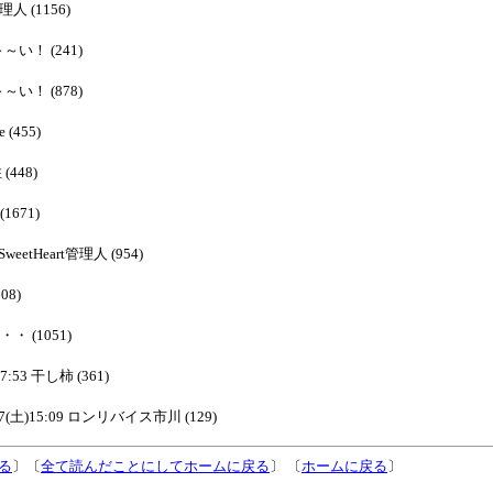
管理人 (1156)
ぁ～～い！ (241)
ぁ～～い！ (878)
e (455)
 (448)
(1671)
 SweetHeart管理人 (954)
08)
も・・ (1051)
17:53 干し柿 (361)
/27(土)15:09 ロンリバイス市川 (129)
る
〕〔
全て読んだことにしてホームに戻る
〕 〔
ホームに戻る
〕