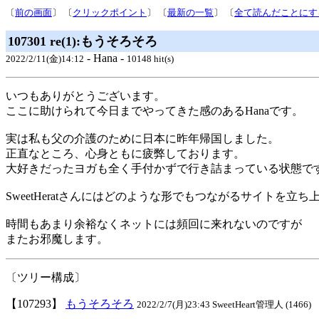
〔
前の画面
〕 〔
クリックポイント
〕 〔
最新の一覧
〕 〔
全て読んだことにす
107301 re(1):もうそろそろ
- Hana -
2022/2/11(金)14:12
10148 hit(s)
いつもありがとうございます。
ここに助けられて今日までやってきた感のあるHanaです。
実は私も父の介護のために日本に昨年帰国しました。
正直なところ、心身ともに疲弊しております。
大好きだったヨガも全く手付かずで行き詰まっている状態で
SweetHeratさんにはどのような形でもつながるサイトを
時間もあまり余裕なくネットには頻回に来れないのですが
またお邪魔します。
〔ツリー構成〕
【107293】
もうそろそろ
2022/2/7(月)23:43 SweetHeart管理人 (1466)