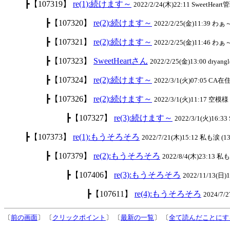
┣【107319】
re(1):続けます～
2022/2/24(木)22:11 SweetHeart
┣【107320】
re(2):続けます～
2022/2/25(金)11:39 わ
┣【107321】
re(2):続けます～
2022/2/25(金)11:46 わ
┣【107323】
SweetHeartさん
2022/2/25(金)13:00 dryangl
┣【107324】
re(2):続けます～
2022/3/1(火)07:05 CA在住
┣【107326】
re(2):続けます～
2022/3/1(火)11:17 空模様 
┣【107327】
re(3):続けます～
2022/3/1(火)16:33
┣【107373】
re(1):もうそろそろ
2022/7/21(木)15:12 私も涙 (13
┣【107379】
re(2):もうそろそろ
2022/8/4(木)23:13 私
┣【107406】
re(3):もうそろそろ
2022/11/13(日)
┣【107611】
re(4):もうそろそろ
2024/7
〔
前の画面
〕 〔
クリックポイント
〕 〔
最新の一覧
〕 〔
全て読んだことにす