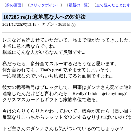
〔
前の画面
〕 〔
クリックポイント
〕 〔
最新の一覧
〕 〔
全て読んだことにす
107285 re(1):意地悪な人への対処法
- セブン -
2021/12/23(木)13:19
3659 hit(s)
レスなども読ませていただいて、私まで腹がたってきました
本当に意地悪な方ですね。
親戚にそんな人がいるなんて災難です...
私だったら、多分全てスルーするだろうなと思います。
何か言われても、That's great!で済ませてしまいそう。
一応親戚なのでいちいち応戦してると面倒ですよね...
彼女の携帯番号はブロックして、用事はダンナさん宛てに連
連絡したんだけどと言われたら Really? I didn't get anything?
クリスマスカードもギフトも家族単位で送る。
今はのらりくらりとかわしておいて、機会が来たら（長い目
反撃なりこっちからシャットダウンするなりすればいいので
トピ主さんのダンナさんも気がついているのでしょうか？