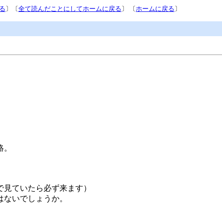
る
〕〔
全て読んだことにしてホームに戻る
〕 〔
ホームに戻る
〕
。
絡。
で見ていたら必ず来ます）
はないでしょうか。