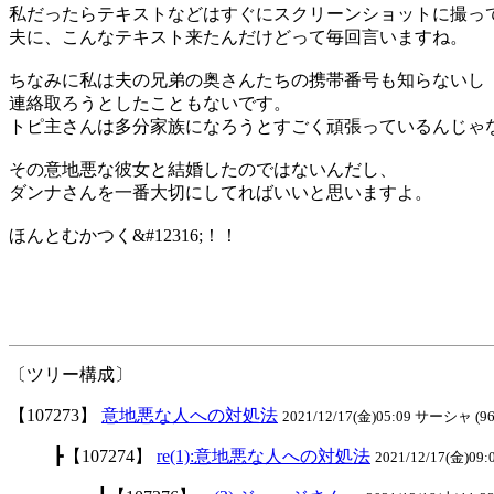
私だったらテキストなどはすぐにスクリーンショットに撮っ
夫に、こんなテキスト来たんだけどって毎回言いますね。
ちなみに私は夫の兄弟の奥さんたちの携帯番号も知らないし
連絡取ろうとしたこともないです。
トピ主さんは多分家族になろうとすごく頑張っているんじゃ
その意地悪な彼女と結婚したのではないんだし、
ダンナさんを一番大切にしてればいいと思いますよ。
ほんとむかつく&#12316;！！
〔ツリー構成〕
【107273】
意地悪な人への対処法
2021/12/17(金)05:09 サーシャ (96
┣【107274】
re(1):意地悪な人への対処法
2021/12/17(金)09