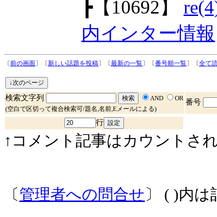
┣
【10692】
re
内インター情報
〔
前の画面
〕〔
新しい話題を投稿
〕〔
最新の一覧
〕〔
番号順一覧
〕〔
全て
検索文字列
AND
OR
番号
(空白で区切って複合検索可/題名,名前,Eメールによる)
行
↑コメント記事はカウントされ
〔
管理者への問合せ
〕 ( )内