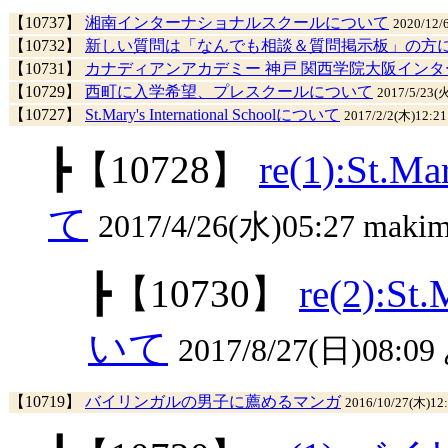
【10737】
湘南インターナショナルスクールについて
2020/12
【10732】
新しい質問は「なんでも相談＆質問掲示板」の方
【10731】
カナディアンアカデミー 神戸 関西学院大阪イン
【10729】
西町に入学希望、プレスクールについて
2017/5/23
【10727】
St.Mary's International Schoolについて
2017/2/2(木)12:2
┣
【10728】
re(1):St.M
て
2017/4/26(水)05:27 makim
┣
【10730】
re(2):St
いて
2017/8/27(日)08:09
【10719】
バイリンガルの男子に薦めるマンガ
2016/10/27(木)1