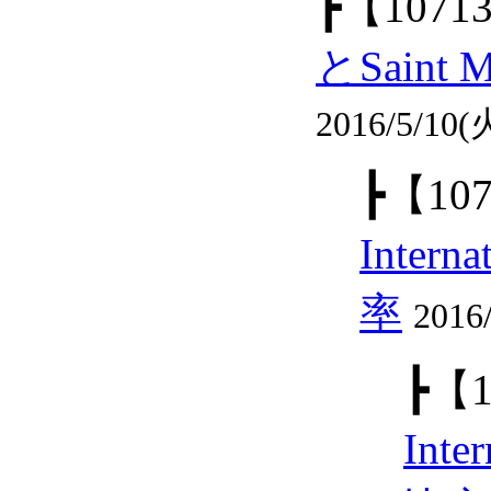
┣
【1071
とSaint
2016/5/10(火
┣
【10
Inter
率
2016
┣
【1
Int