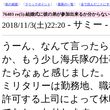
〔
前の画面
〕 〔
クリックポイント
〕 〔
最新の一覧
〕 〔
全て読んだことにす
76403 re(5):結婚式に彼の弟が参加出来るか分からない
- サミー 
2018/11/3(土)22:20
うーん、なんて言ったら
か、もう少し海兵隊の仕
たらなぁと感じました。
ミリタリーは勤務地、職
許可する上司によって休