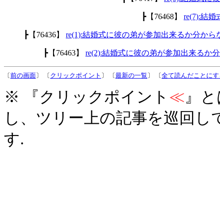
┣【76468】
re(7)
┣【76436】
re(1):結婚式に彼の弟が参加出来るか分から
┣【76463】
re(2):結婚式に彼の弟が参加出来るか
〔
前の画面
〕 〔
クリックポイント
〕 〔
最新の一覧
〕 〔
全て読んだことにす
※ 『クリックポイント
≪
』と
し、ツリー上の記事を巡回し
す.